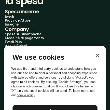
la spesa
Spesa insieme
Everli
Province Attive
Insegne
Company
Spesa su smartphone
Modalità di pagamento
Everli Plus
AgevolAzioni
Diventa Partner
Advertise with Us
We use cookies
Everli Shoppers
About Us
Scopri chi siamo
We use first- and third-party cookies to understand how you
Everli News
use our site and to offer a personalized shopping experience
Domande frequenti
with tailored offers and services. By clicking “Accept”, you
Lavora con noi
agree to all cookies. By clicking “Cookie Settings”, you can
Diventa Shopper
choose which cookies to allow. If you close this banner with
Investitori
“X”, only essential cookies will be used. To learn more, see
Privacy
Cookie
Preferenze Cookie
Termini e Condizioni
Codice Etico
our
cookie policy
Copyright © 2014-2026 Everli Global Inc.
Italiano