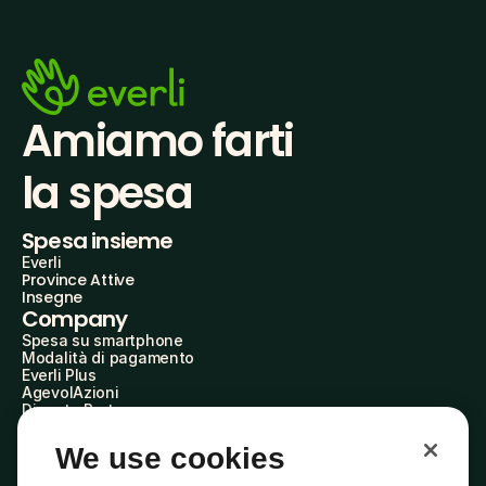
Amiamo farti
la spesa
Spesa insieme
Everli
Province Attive
Insegne
Company
Spesa su smartphone
Modalità di pagamento
Everli Plus
AgevolAzioni
Diventa Partner
Advertise with Us
Everli Shoppers
We use cookies
About Us
Scopri chi siamo