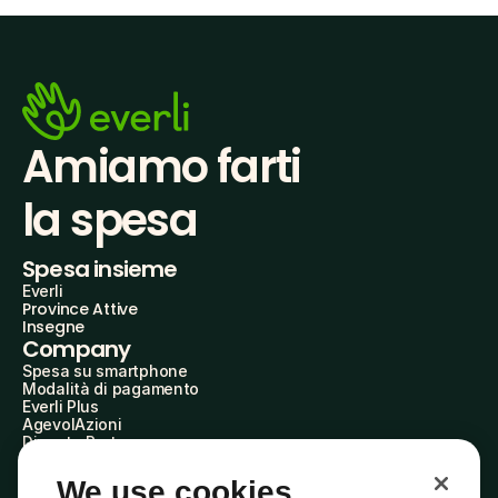
Amiamo farti
la spesa
Spesa insieme
Everli
Province Attive
Insegne
Company
Spesa su smartphone
Modalità di pagamento
Everli Plus
AgevolAzioni
Diventa Partner
Advertise with Us
Everli Shoppers
We use cookies
About Us