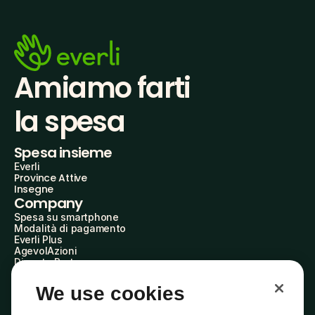
Amiamo farti
la spesa
Spesa insieme
Everli
Province Attive
Insegne
Company
Spesa su smartphone
Modalità di pagamento
Everli Plus
AgevolAzioni
Diventa Partner
Advertise with Us
Everli Shoppers
We use cookies
About Us
Scopri chi siamo