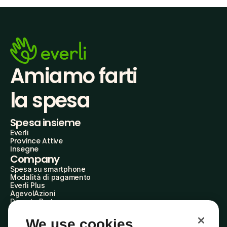
Amiamo farti
la spesa
Spesa insieme
Everli
Province Attive
Insegne
Company
Spesa su smartphone
Modalità di pagamento
Everli Plus
AgevolAzioni
Diventa Partner
Advertise with Us
Everli Shoppers
We use cookies
About Us