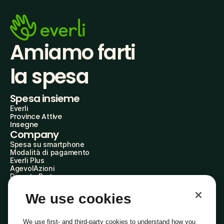
Amiamo farti
la spesa
Spesa insieme
Everli
Province Attive
Insegne
Company
Spesa su smartphone
Modalità di pagamento
Everli Plus
AgevolAzioni
Diventa Partner
Advertise with Us
Everli Shoppers
We use cookies
About Us
Scopri chi siamo
Everli News
We use first- and third-party cookies to understand how you