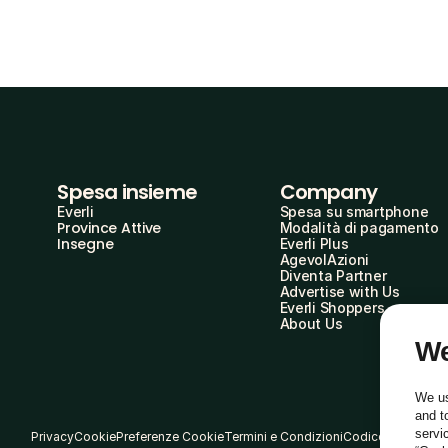
Spesa insieme
Company
Everli
Spesa su smartphone
Province Attive
Modalità di pagamento
Insegne
Everli Plus
AgevolAzioni
Diventa Partner
Advertise with Us
Everli Shoppers
About Us
We
We us
and t
servi
Privacy
Cookie
Preferenze Cookie
Termini e Condizioni
Codice Etico