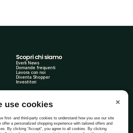
Scopri chi siamo
Everli News
Domande frequenti
Lavora con noi
Diventa Shopper
Investitori
 use cookies
e first- and third-party cookies to understand how you use our site
o offer a personalized shopping experience with tailored offers and
ces. By clicking “Accept”, you agree to all cookies. By clicking