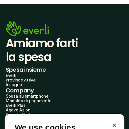
Amiamo farti
la spesa
Spesa insieme
Everli
Province Attive
Insegne
Company
Spesa su smartphone
Modalità di pagamento
Everli Plus
AgevolAzioni
Diventa Partner
Advertise with Us
Everli Shoppers
We use cookies
About Us