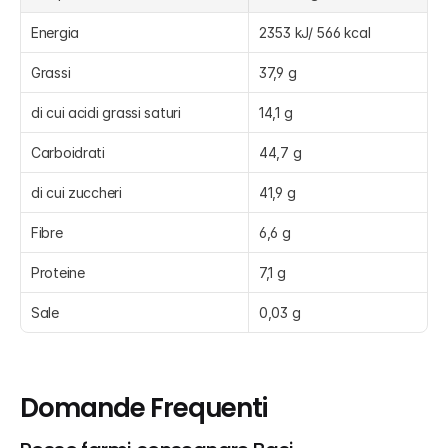
Energia
2353 kJ/ 566 kcal
Grassi
37,9 g
di cui acidi grassi saturi
14,1 g
Carboidrati
44,7 g
di cui zuccheri
41,9 g
Fibre
6,6 g
Proteine
7,1 g
Sale
0,03 g
Domande Frequenti