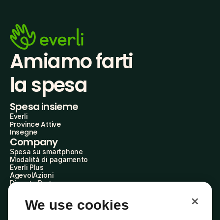
Amiamo farti
la spesa
Spesa insieme
Everli
Province Attive
Insegne
Company
Spesa su smartphone
Modalità di pagamento
Everli Plus
AgevolAzioni
Diventa Partner
Advertise with Us
Everli Shoppers
We use cookies
About Us
Scopri chi siamo