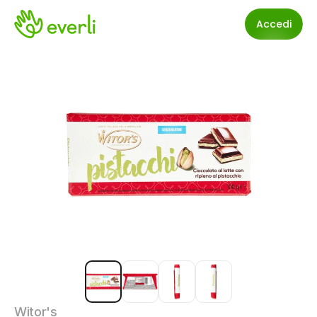
Accedi
Witor's