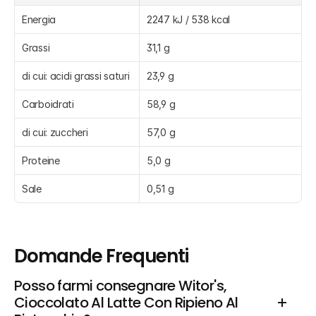
Energia
2247 kJ / 538 kcal
Grassi
31,1 g
di cui: acidi grassi saturi
23,9 g
Carboidrati
58,9 g
di cui: zuccheri
57,0 g
Proteine
5,0 g
Sale
0,51 g
Domande Frequenti
Posso farmi consegnare Witor's, 
Cioccolato Al Latte Con Ripieno Al 