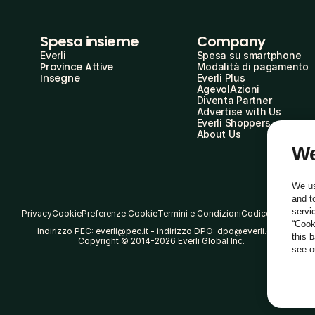
Spesa insieme
Company
Everli
Spesa su smartphone
Province Attive
Modalità di pagamento
Insegne
Everli Plus
AgevolAzioni
Diventa Partner
Advertise with Us
Everli Shoppers
About Us
We
We us
and t
servi
Privacy
Cookie
Preferenze Cookie
Termini e Condizioni
Codice Etico
“Cook
Indirizzo PEC: everli@pec.it - indirizzo DPO: dpo@everli.com
this 
Copyright © 2014-2026 Everli Global Inc.
see 