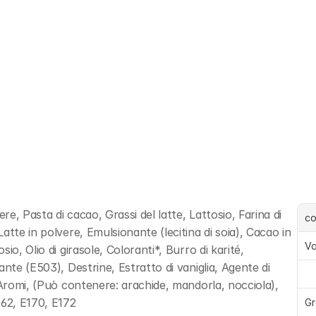
, Pasta di cacao, Grassi del latte, Lattosio, Farina di 
c
tte in polvere, Emulsionante (lecitina di soia), Cacao in 
Va
o, Olio di girasole, Coloranti*, Burro di karité, 
nte (E503), Destrine, Estratto di vaniglia, Agente di 
 Aromi, (Può contenere: arachide, mandorla, nocciola), 
62, E170, E172
Gr