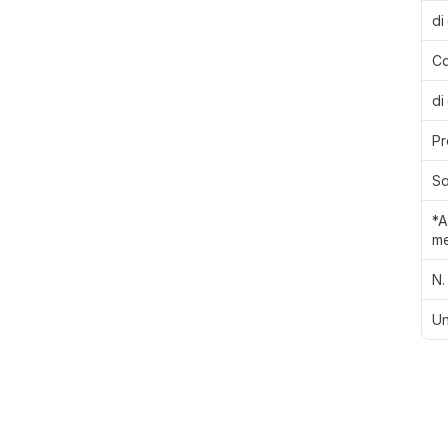
di
Ca
di
Pr
Sa
*A
me
N.
Un