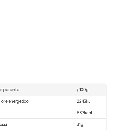
omponente
/ 100g
lore energetico
2243kJ
537kcal
assi
31g