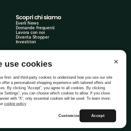
Scopri chi siamo
Everli News
Domande frequenti
Lavora con noi
Diventa Shopper
Investitori
 use cookies
e first- and third-party cookies to understand how you use our site
o offer a personalized shopping experience with tailored offers and
ces. By clicking “Accept”, you agree to all cookies. By clicking
ie Settings”, you can choose which cookies to allow. If you close
Italiano
banner with “X”, only essential cookies will be used. To learn more,
our
cookie policy
Customize
Accept