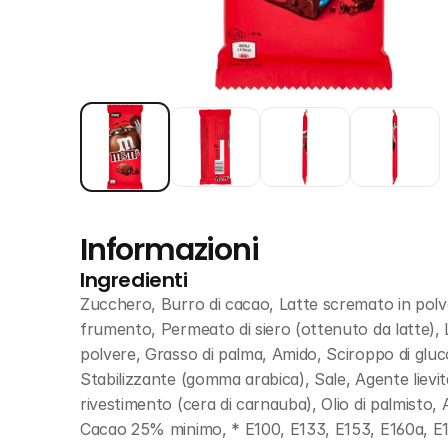
Informazioni
Ingredienti
Zucchero, Burro di cacao, Latte scremato in polvere
frumento, Permeato di siero (ottenuto da latte), La
polvere, Grasso di palma, Amido, Sciroppo di glucosi
Stabilizzante (gomma arabica), Sale, Agente lievita
rivestimento (cera di carnauba), Olio di palmisto,
Cacao 25% minimo, * E100, E133, E153, E160a, E1