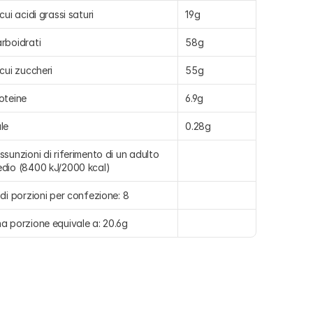
 cui acidi grassi saturi
19g
rboidrati
58g
 cui zuccheri
55g
oteine
6.9g
le
0.28g
ssunzioni di riferimento di un adulto 
dio (8400 kJ/2000 kcal)
 di porzioni per confezione: 8
a porzione equivale a: 20.6g