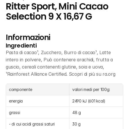
Ritter Sport, Mini Cacao 
Selection 9 X 16,67 G
Informazioni
Ingredienti
Pasta di cacao¹, Zucchero, Burro di cacao¹, Latte 
intero in polvere, Può contenere arachidi, frutta a 
guscio, cereali contenenti glutine, soia e uova, 
¹Rainforest Alliance Certified. Scopri di più su ra.org
componente
valori medi per 100g:
energia
2490 kJ (601 kcal)
grassi
48 g
- di cui acidi grassi saturi
30 g