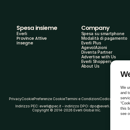
Spesa insieme
Company
Everli
Spesa su smartphone
Province Attive
Modalità di pagamento
Insegne
Everli Plus
AgevolAzioni
Diventa Partner
Advertise with Us
Everli Shoppers
About Us
We
We us
and t
servi
Privacy
Cookie
Preferenze Cookie
Termini e Condizioni
Codice Etico
“Cook
Indirizzo PEC: everli@pec.it - indirizzo DPO: dpo@everli.com
this 
Copyright © 2014-2026 Everli Global Inc.
see 