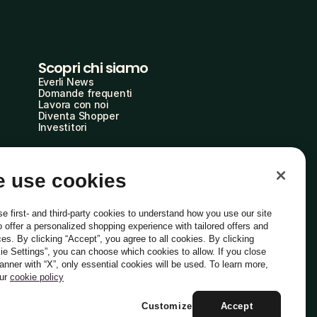
Scopri chi siamo
Everli News
Domande frequenti
Lavora con noi
Diventa Shopper
Investitori
 use cookies
e first- and third-party cookies to understand how you use our site
o offer a personalized shopping experience with tailored offers and
ces. By clicking “Accept”, you agree to all cookies. By clicking
ie Settings”, you can choose which cookies to allow. If you close
Italiano
banner with “X”, only essential cookies will be used. To learn more,
our
cookie policy
Customize
Accept