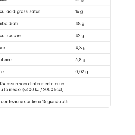
 cui acidi grassi saturi
16 g
rboidrati
48 g
 cui zuccheri
42 g
bre
4,8 g
oteine
6,8 g
le
0,02 g
R= assunzioni di riferimento di un 
ulto medio (8400 kJ / 2000 kcal)
 confezione contiene 15 gianduiotti