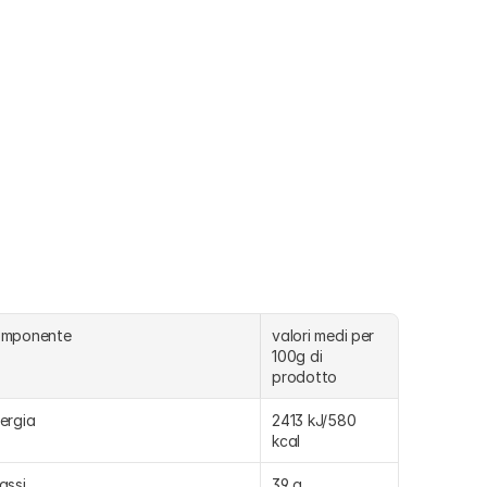
omponente
valori medi per 
100g di 
prodotto
ergia
2413 kJ/580 
kcal
assi
39 g