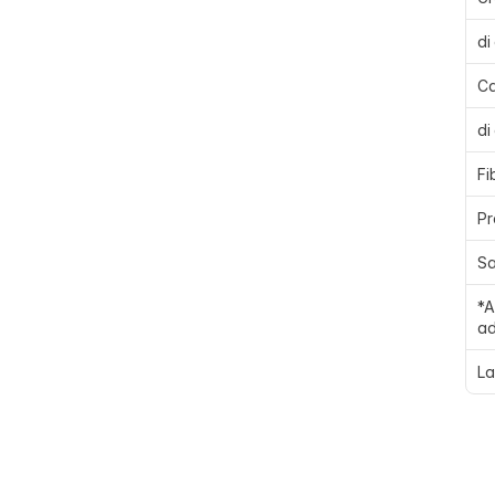
di
Ca
di
Fi
Pr
Sa
*A
ad
La