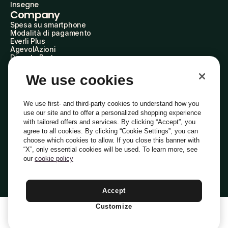
Insegne
Company
Spesa su smartphone
Modalità di pagamento
Everli Plus
AgevolAzioni
Diventa Partner
Advertise with Us
Everli Shoppers
We use cookies
About Us
Scopri chi siamo
Everli News
We use first- and third-party cookies to understand how you
Domande frequenti
use our site and to offer a personalized shopping experience
Lavora con noi
with tailored offers and services. By clicking “Accept”, you
Diventa Shopper
agree to all cookies. By clicking “Cookie Settings”, you can
Investitori
choose which cookies to allow. If you close this banner with
Privacy
Cookie
Preferenze Cookie
“X”, only essential cookies will be used. To learn more, see
Termini e Condizioni
Codice Etico
our
cookie policy
Indirizzo PEC: everli@pec.it - indirizzo DPO: dpo@everli.com
Copyright © 2014-2026 Everli Global Inc.
Italiano
Accept
Customize
1
Aggiungi Al Carrello