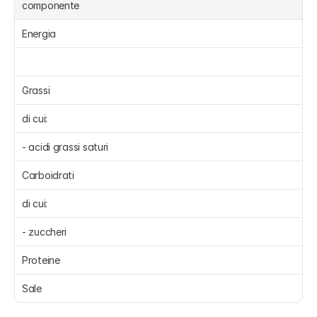
componente
Energia 
Grassi 
di cui:
- acidi grassi saturi 
Carboidrati 
di cui:
- zuccheri 
Proteine 
Sale 