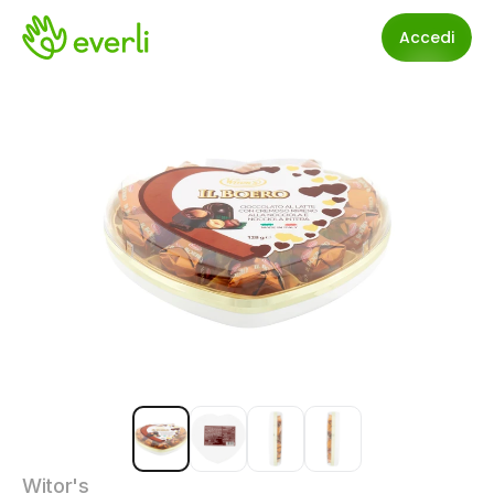
Accedi
Witor's