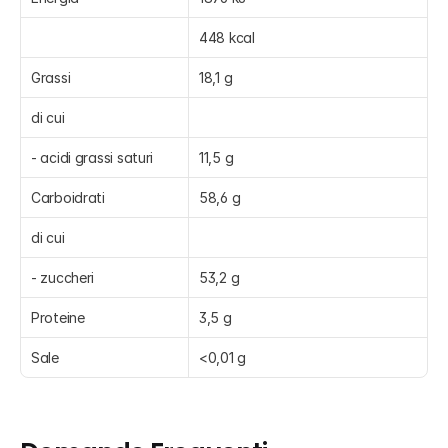
448 kcal
Grassi
18,1 g
di cui
- acidi grassi saturi
11,5 g
Carboidrati
58,6 g
di cui
- zuccheri
53,2 g
Proteine
3,5 g
Sale
<0,01 g