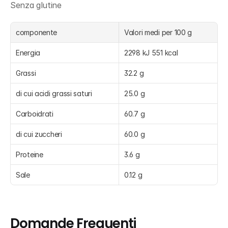
Senza glutine
componente
Valori medi per 100 g
Energia
2298 kJ 551 kcal
Grassi
32.2 g
di cui acidi grassi saturi
25.0 g
Carboidrati
60.7 g
di cui zuccheri
60.0 g
Proteine
3.6 g
Sale
0.12 g
Domande Frequenti