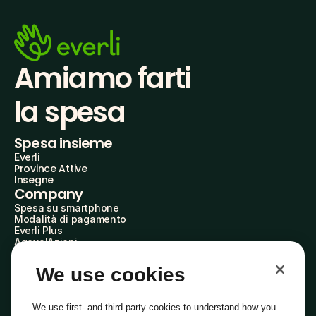
Amiamo farti
la spesa
Spesa insieme
Everli
Province Attive
Insegne
Company
Spesa su smartphone
Modalità di pagamento
Everli Plus
AgevolAzioni
Diventa Partner
Advertise with Us
We use cookies
Everli Shoppers
About Us
Scopri chi siamo
We use first- and third-party cookies to understand how you
Everli News