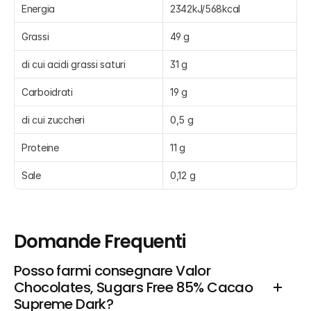
Energia
2342kJ/568kcal
Grassi
49 g
di cui acidi grassi saturi
31 g
Carboidrati
19 g
di cui zuccheri
0,5 g
Proteine
11 g
Sale
0,12 g
Domande Frequenti
Posso farmi consegnare Valor 
Chocolates, Sugars Free 85% Cacao 
Supreme Dark?