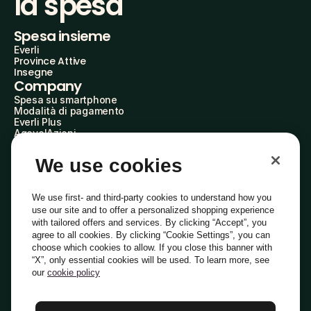
la spesa
Spesa insieme
Everli
Province Attive
Insegne
Company
Spesa su smartphone
Modalità di pagamento
Everli Plus
AgevolAzioni
Diventa Partner
Advertise with Us
We use cookies
Everli Shoppers
About Us
Scopri chi siamo
We use first- and third-party cookies to understand how you
Everli News
use our site and to offer a personalized shopping experience
Domande frequenti
with tailored offers and services. By clicking “Accept”, you
Lavora con noi
agree to all cookies. By clicking “Cookie Settings”, you can
Diventa Shopper
choose which cookies to allow. If you close this banner with
Investitori
“X”, only essential cookies will be used. To learn more, see
Privacy
Cookie
Preferenze Cookie
Termini e Condizioni
Codice Etico
our
cookie policy
Copyright © 2014-2026 Everli Global Inc.
Italiano