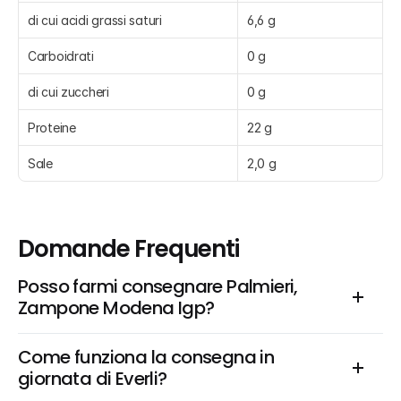
di cui acidi grassi saturi
6,6 g
Carboidrati
0 g
di cui zuccheri
0 g
Proteine
22 g
Sale
2,0 g
Domande Frequenti
Posso farmi consegnare Palmieri, 
Zampone Modena Igp?
Come funziona la consegna in 
giornata di Everli?