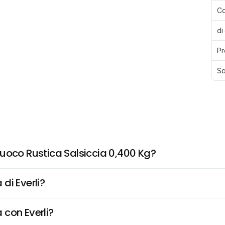
Ca
di
Pr
Sa
Fuoco Rustica Salsiccia 0,400 Kg?
di Everli?
 con Everli?