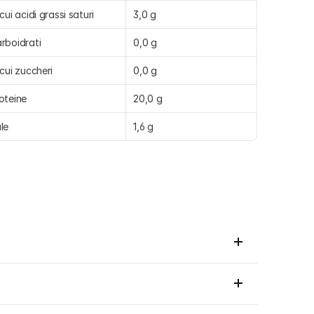
 cui acidi grassi saturi
3,0 g
rboidrati
0,0 g
 cui zuccheri
0,0 g
oteine
20,0 g
le
1,6 g