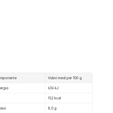
omponente
Valori medi per 100 g
ergia
636 kJ
152 kcal
assi
8,0 g