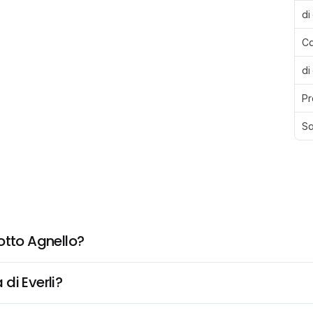
di
Ca
di
Pr
Sa
otto Agnello?
di Everli?