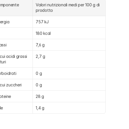
omponente
Valori nutrizionali medi per 100 g di 
prodotto
ergia
757 kJ
180 kcal
assi
7,6 g
 cui acidi grassi 
2,7 g
turi
rboidrati
0 g
 cui zuccheri
0 g
oteine
28 g
le
1,4 g