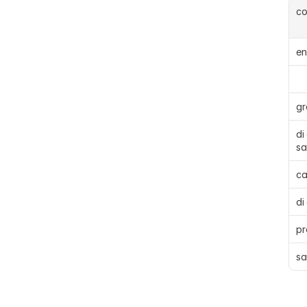
c
en
gr
di
sa
ca
di
pr
sa