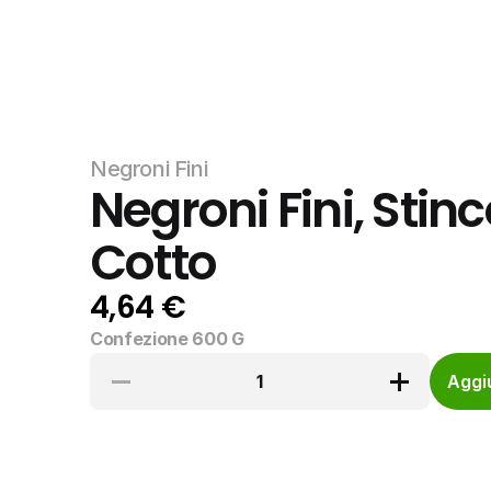
Negroni Fini
Negroni Fini, Stinc
Cotto
4,64 €
Confezione 600 G
1
Aggiu