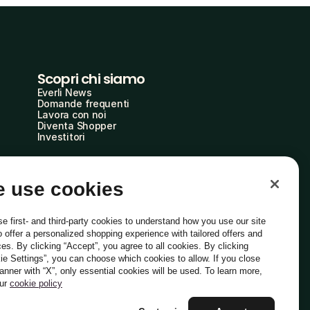
Scopri chi siamo
Everli News
Domande frequenti
Lavora con noi
Diventa Shopper
Investitori
 use cookies
e first- and third-party cookies to understand how you use our site
o offer a personalized shopping experience with tailored offers and
ces. By clicking “Accept”, you agree to all cookies. By clicking
ie Settings”, you can choose which cookies to allow. If you close
Italiano
banner with “X”, only essential cookies will be used. To learn more,
our
cookie policy