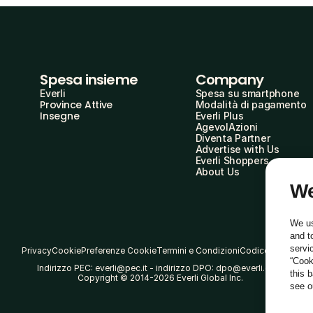
Spesa insieme
Company
Everli
Spesa su smartphone
Province Attive
Modalità di pagamento
Insegne
Everli Plus
AgevolAzioni
Diventa Partner
Advertise with Us
Everli Shoppers
About Us
We
We us
and t
servi
Privacy
Cookie
Preferenze Cookie
Termini e Condizioni
Codice Etico
“Cook
Indirizzo PEC: everli@pec.it - indirizzo DPO: dpo@everli.com
this 
Copyright © 2014-2026 Everli Global Inc.
see 