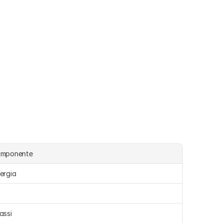
omponente
ergia 
assi 