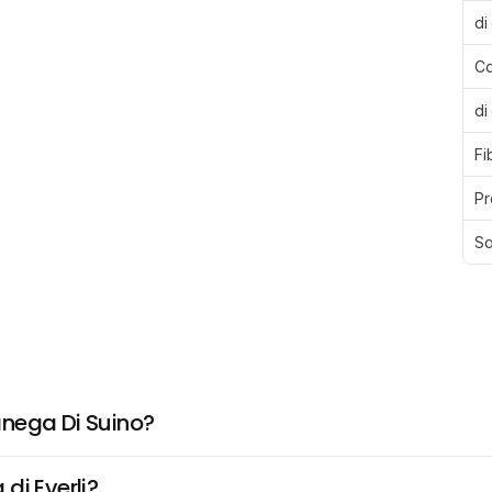
di
Ca
di
Fi
Pr
Sa
anega Di Suino?
di Everli?