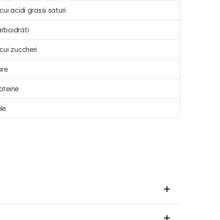
 cui acidi grassi saturi 
rboidrati 
 cui zuccheri 
bre 
oteine 
le 