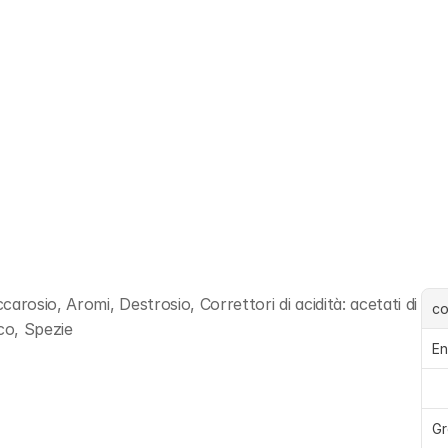
rosio, Aromi, Destrosio, Correttori di acidità: acetati di 
c
ico, Spezie
En
Gr