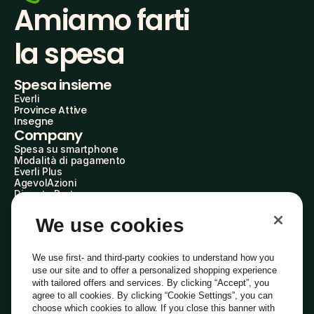
Amiamo farti
la spesa
Spesa insieme
Everli
Province Attive
Insegne
Company
Spesa su smartphone
Modalità di pagamento
Everli Plus
AgevolAzioni
Diventa Partner
Advertise with Us
Everli Shoppers
We use cookies
About Us
Scopri chi siamo
Everli News
We use first- and third-party cookies to understand how you
Domande frequenti
use our site and to offer a personalized shopping experience
Lavora con noi
with tailored offers and services. By clicking “Accept”, you
Diventa Shopper
agree to all cookies. By clicking “Cookie Settings”, you can
Investitori
choose which cookies to allow. If you close this banner with
Privacy
Cookie
Preferenze Cookie