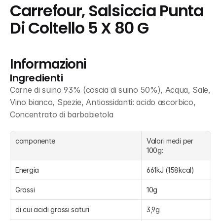
Carrefour, Salsiccia Punta 
Di Coltello 5 X 80 G
Informazioni
Ingredienti
Carne di suino 93% (coscia di suino 50%), Acqua, Sale, 
Vino bianco, Spezie, Antiossidanti: acido ascorbico, 
Concentrato di barbabietola
componente
Valori medi per 
100g:
Energia
661kJ (158kcal)
Grassi
10g
di cui acidi grassi saturi
3,9g