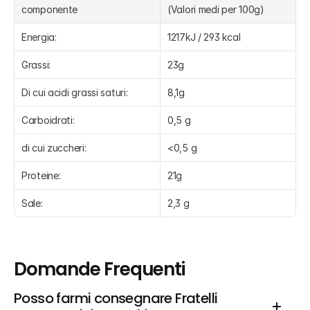
componente
(Valori medi per 100g)
Energia:
1217kJ / 293 kcal
Grassi:
23g
Di cui acidi grassi saturi:
8,1g
Carboidrati:
0,5 g
di cui zuccheri:
<0,5 g
Proteine:
21g
Sale:
2,3 g
Domande Frequenti
Posso farmi consegnare Fratelli 