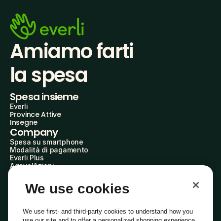
Amiamo farti
la spesa
Spesa insieme
Everli
Province Attive
Insegne
Company
Spesa su smartphone
Modalità di pagamento
Everli Plus
AgevolAzioni
Diventa Partner
Advertise with Us
We use cookies
Everli Shoppers
About Us
Scopri chi siamo
We use first- and third-party cookies to understand how you
Everli News
use our site and to offer a personalized shopping experience