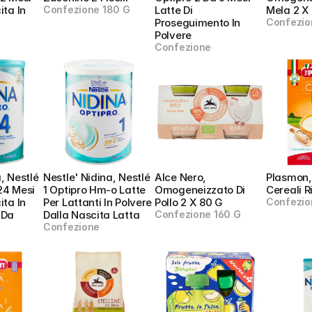
ta In 
Confezione 180 G
Latte Di 
Mela 2 X
Proseguimento In 
Confezio
Polvere
Confezione
 Nestlé  
Nestle' Nidina, Nestlé 
Alce Nero, 
Plasmon,
24 Mesi 
1 Optipro Hm-o Latte 
Omogeneizzato Di 
Cereali R
ta In 
Per Lattanti In Polvere 
Pollo 2 X 80 G
Confezio
 Da
Dalla Nascita Latta
Confezione 160 G
Confezione