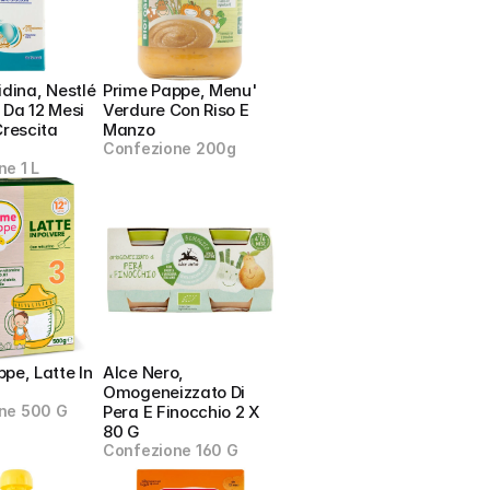
dina, Nestlé  
Prime Pappe, Menu' 
 Da 12 Mesi 
Verdure Con Riso E 
Crescita 
Manzo
Confezione 200g
e 1 L
pe, Latte In 
Alce Nero, 
Omogeneizzato Di 
ne 500 G
Pera E Finocchio 2 X 
80 G
Confezione 160 G