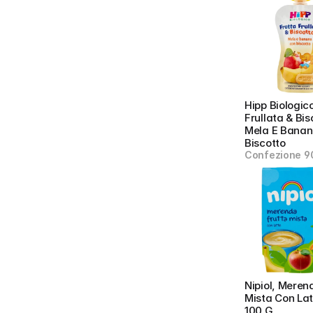
Hipp Biologico
Frullata & Bis
Mela E Banan
Biscotto
Confezione 9
Nipiol, Merend
Mista Con Latt
100 G