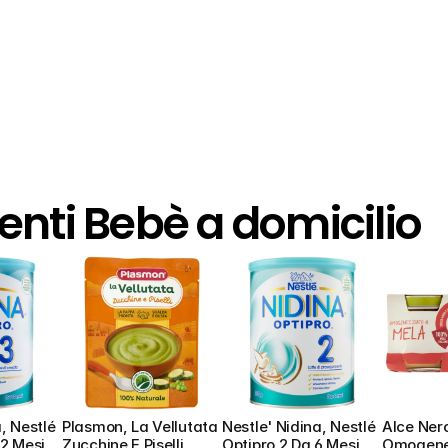
enti Bebè a domicilio
 Nestlé  
Plasmon, La Vellutata 
Nestle' Nidina, Nestlé  
Alce Nero
2 Mesi 
Zucchine E Piselli
Optipro 2 Da 6 Mesi 
Omogenei