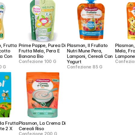
, Frutta 
Prime Pappe, Purea Di 
Plasmon, Il Frullato 
Plasmon, I
cotto 
Frutta Mela, Pera E 
Nutri Mune Pera, 
Mela, Fra
a Con 
Banana Bio
Lamponi, Cereali Con 
Lampone
Confezione 100 G
Yogurt
Confezio
0 G
Confezione 85 G
a Frutta 
Plasmon, La Crema Di 
e 2 X 
Cereali Riso
Confezione 200 G