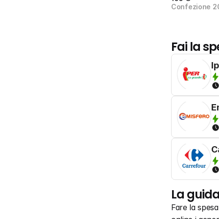
Confezione 2
Fai la sp
I
E
C
La guida
Fare la spes