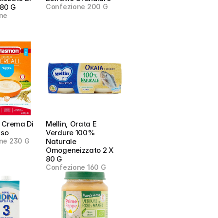
 80 G
Confezione 200 G
ne
 Crema Di 
Mellin, Orata E 
iso
Verdure 100% 
ne 230 G
Naturale 
Omogeneizzato 2 X 
80 G
Confezione 160 G