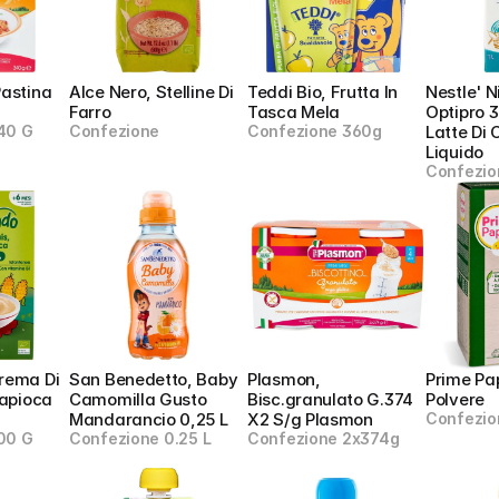
astina 
Alce Nero, Stelline Di 
Teddi Bio, Frutta In 
Nestle' Ni
Farro
Tasca Mela
Optipro 3
40 G
Confezione
Confezione 360g
Latte Di 
Liquido
Confezion
rema Di 
San Benedetto, Baby 
Plasmon, 
Prime Pap
apioca 
Camomilla Gusto 
Bisc.granulato G.374 
Polvere
Mandarancio 0,25 L
X2 S/g Plasmon
Confezio
00 G
Confezione 0.25 L
Confezione 2x374g