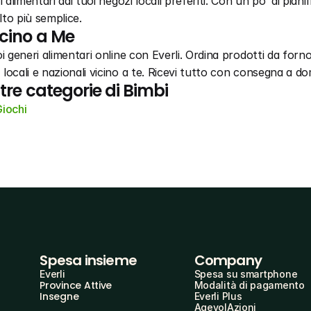
i alimentari dai tuoi negozi locali preferiti. Con un po’ di pian
to più semplice.
cino a Me
i generi alimentari online con Everli. Ordina prodotti da forno,
locali e nazionali vicino a te. Ricevi tutto con consegna a dom
ltre categorie di Bimbi
iochi
Spesa insieme
Company
Everli
Spesa su smartphone
Province Attive
Modalità di pagamento
Insegne
Everli Plus
AgevolAzioni