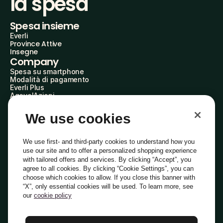
la spesa
Spesa insieme
Everli
Province Attive
Insegne
Company
Spesa su smartphone
Modalità di pagamento
Everli Plus
AgevolAzioni
Diventa Partner
Advertise with Us
We use cookies
Everli Shoppers
About Us
Scopri chi siamo
We use first- and third-party cookies to understand how you
Everli News
use our site and to offer a personalized shopping experience
Domande frequenti
with tailored offers and services. By clicking “Accept”, you
Lavora con noi
agree to all cookies. By clicking “Cookie Settings”, you can
Diventa Shopper
choose which cookies to allow. If you close this banner with
Investitori
“X”, only essential cookies will be used. To learn more, see
Privacy
Cookie
Preferenze Cookie
Termini e Condizioni
Codice Etico
our
cookie policy
Copyright © 2014-2026 Everli Global Inc.
Italiano