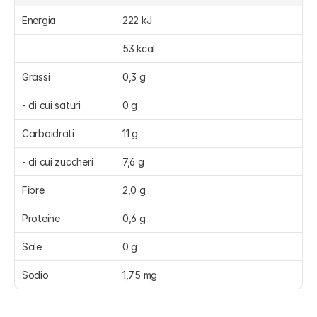
Energia
222 kJ
53 kcal
Grassi
0,3 g
- di cui saturi
0 g
Carboidrati
11 g
- di cui zuccheri
7,6 g
Fibre
2,0 g
Proteine
0,6 g
Sale
0 g
Sodio
1,75 mg