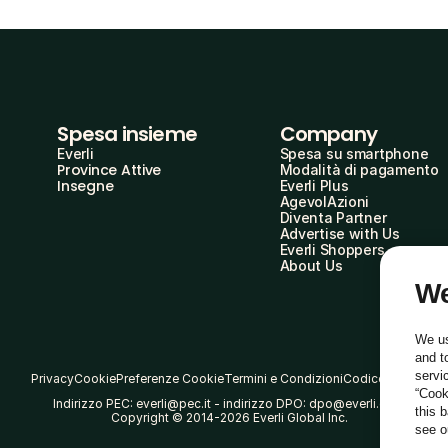
Spesa insieme
Company
Everli
Spesa su smartphone
Province Attive
Modalità di pagamento
Insegne
Everli Plus
AgevolAzioni
Diventa Partner
Advertise with Us
Everli Shoppers
About Us
We
We us
and t
servi
Privacy
Cookie
Preferenze Cookie
Termini e Condizioni
Codice Etico
“Cook
Indirizzo PEC: everli@pec.it - indirizzo DPO: dpo@everli.com
this 
Copyright © 2014-2026 Everli Global Inc.
see 