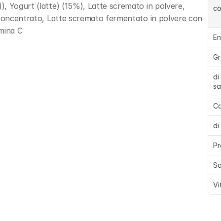
, Yogurt (latte) (15%), Latte scremato in polvere, 
c
 concentrato, Latte scremato fermentato in polvere con 
amina C
En
Gr
di
sa
Ca
di
Pr
Sa
Vi