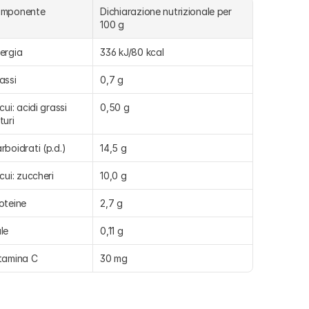
omponente
Dichiarazione nutrizionale per 
100 g
ergia
336 kJ/80 kcal
assi
0,7 g
 cui: acidi grassi 
0,50 g
turi
rboidrati (p.d.)
14,5 g
 cui: zuccheri
10,0 g
oteine
2,7 g
le
0,11 g
tamina C
30 mg