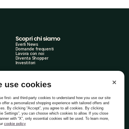
Scopri chi siamo
Everli News
Domande frequenti
Lavora con noi
Diventa Shopper
Investitori
 use cookies
e first- and third-party cookies to understand how you use our site
o offer a personalized shopping experience with tailored offers and
ces. By clicking “Accept”, you agree to all cookies. By clicking
ie Settings”, you can choose which cookies to allow. If you close
Italiano
banner with “X”, only essential cookies will be used. To learn more,
our
cookie policy