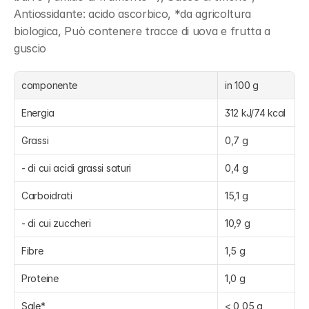
Antiossidante: acido ascorbico, *da agricoltura 
biologica, Può contenere tracce di uova e frutta a 
guscio
componente
in 100 g
Energia
312 kJ/74 kcal
Grassi
0,7 g
- di cui acidi grassi saturi
0,4 g
Carboidrati
15,1 g
- di cui zuccheri
10,9 g
Fibre
1,5 g
Proteine
1,0 g
Sale*
< 0,05 g