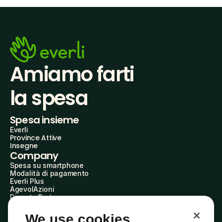
Amiamo farti
la spesa
Spesa insieme
Everli
Province Attive
Insegne
Company
Spesa su smartphone
Modalità di pagamento
Everli Plus
AgevolAzioni
Diventa Partner
Advertise with Us
Everli Shoppers
We use cookies
About Us