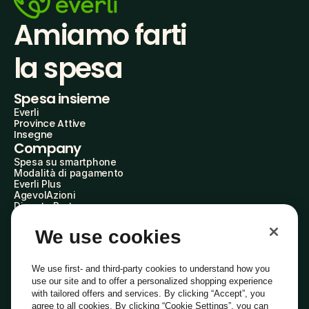
Amiamo farti
la spesa
Spesa insieme
Everli
Province Attive
Insegne
Company
Spesa su smartphone
Modalità di pagamento
Everli Plus
AgevolAzioni
Diventa Partner
Advertise with Us
Everli Shoppers
We use cookies
About Us
Scopri chi siamo
Everli News
We use first- and third-party cookies to understand how you
Domande frequenti
use our site and to offer a personalized shopping experience
Lavora con noi
with tailored offers and services. By clicking “Accept”, you
Diventa Shopper
agree to all cookies. By clicking “Cookie Settings”, you can