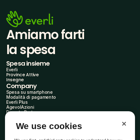
Amiamo farti
la spesa
Spesa insieme
Everli
Province Attive
Insegne
Company
Spesa su smartphone
Modalità di pagamento
Everli Plus
AgevolAzioni
Diventa Partner
Advertise with Us
Everli Shoppers
We use cookies
About Us
Scopri chi siamo
Everli News