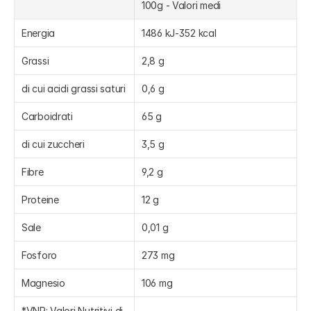
100g - Valori medi
Energia
1486 kJ-352 kcal
Grassi
2,8 g
di cui acidi grassi saturi
0,6 g
Carboidrati
65 g
di cui zuccheri
3,5 g
Fibre
9,2 g
Proteine
12 g
Sale
0,01 g
Fosforo
273 mg
Magnesio
106 mg
*VNR: Valori Nutritivi di 