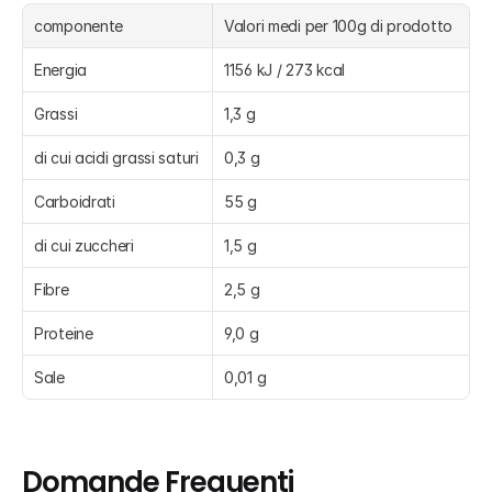
componente
Valori medi per 100g di prodotto
Energia
1156 kJ / 273 kcal
Grassi
1,3 g
di cui acidi grassi saturi
0,3 g
Carboidrati
55 g
di cui zuccheri
1,5 g
Fibre
2,5 g
Proteine
9,0 g
Sale
0,01 g
Domande Frequenti