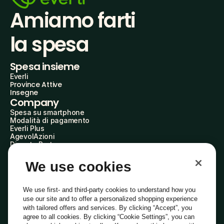
Amiamo farti
la spesa
Spesa insieme
Everli
Province Attive
Insegne
Company
Spesa su smartphone
Modalità di pagamento
Everli Plus
AgevolAzioni
Diventa Partner
Advertise with Us
Everli Shoppers
We use cookies
About Us
Scopri chi siamo
Everli News
We use first- and third-party cookies to understand how you
Domande frequenti
use our site and to offer a personalized shopping experience
Lavora con noi
with tailored offers and services. By clicking “Accept”, you
Diventa Shopper
agree to all cookies. By clicking “Cookie Settings”, you can
Investitori