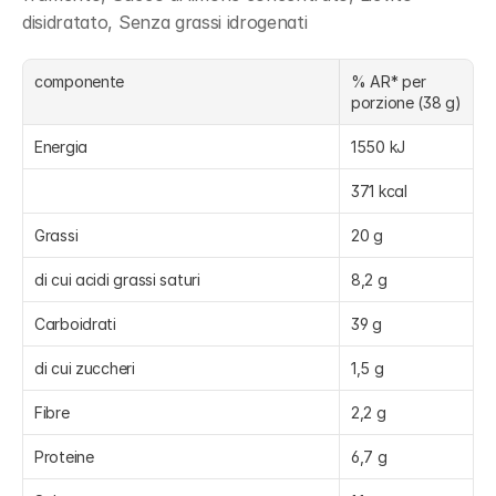
disidratato, Senza grassi idrogenati
componente
% AR* per 
porzione (38 g)
Energia
1550 kJ
371 kcal
Grassi
20 g
di cui acidi grassi saturi
8,2 g
Carboidrati
39 g
di cui zuccheri
1,5 g
Fibre
2,2 g
Proteine
6,7 g