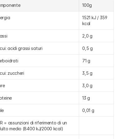
omponente
100g
ergia
1521 kJ / 359 
kcal
assi
2,0 g
 cui: acidi grassi saturi
0,5 g
rboidrati
71 g
 cui: zuccheri
3,5 g
bre
3,0 g
oteine
13 g
le
0,01 g
R = assunzioni di riferimento di un 
ulto medio (8400 kJ/2000 kcal)