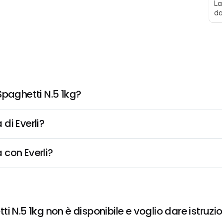
La
da
Spaghetti N.5 1kg?
di Everli?
 con Everli?
 N.5 1kg non è disponibile e voglio dare istruzio