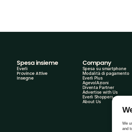
Spesa insieme
Company
Everli
Spesa su smartphone
Province Attive
Modalità di pagamento
Insegne
Everli Plus
AgevolAzioni
Diventa Partner
Advertise with Us
Everli Shoppers
About Us
We
We us
and t