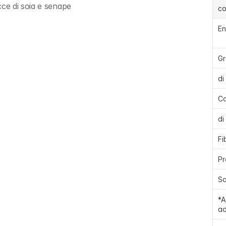
ce di soia e senape
c
En
Gr
di
Ca
di
Fi
Pr
Sa
*A
ad