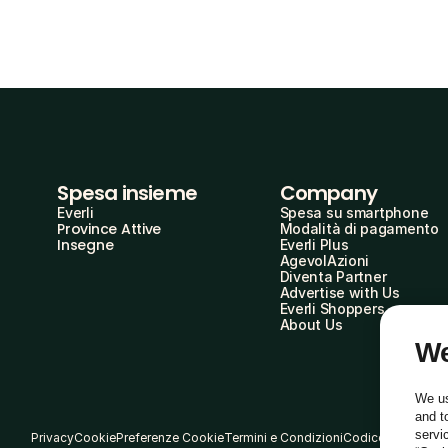
Spesa insieme
Company
Everli
Spesa su smartphone
Province Attive
Modalità di pagamento
Insegne
Everli Plus
AgevolAzioni
Diventa Partner
Advertise with Us
Everli Shoppers
About Us
We
We us
and t
servi
Privacy
Cookie
Preferenze Cookie
Termini e Condizioni
Codice Etico