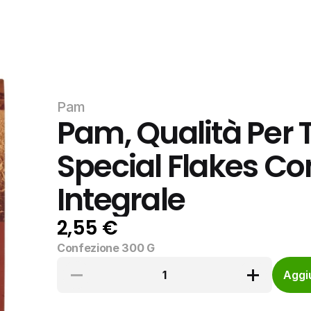
Pam
Pam, Qualità Per T
Special Flakes Co
Integrale
2,55 €
Confezione 300 G
1
Aggiu