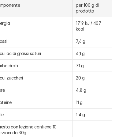
omponente
per 100 g di 
prodotto
ergia
1719 kJ / 407 
kcal
assi
7,6 g
 cui acidi grassi saturi
4,1 g
rboidrati
71 g
 cui zuccheri
20 g
bre
4,8 g
oteine
11 g
le
1,4 g
esta confezione contiene 10 
rzioni da 30g