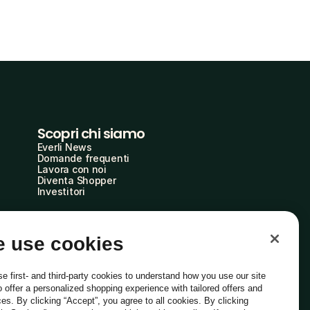
Scopri chi siamo
Everli News
Domande frequenti
Lavora con noi
Diventa Shopper
Investitori
 use cookies
e first- and third-party cookies to understand how you use our site
o offer a personalized shopping experience with tailored offers and
ces. By clicking “Accept”, you agree to all cookies. By clicking