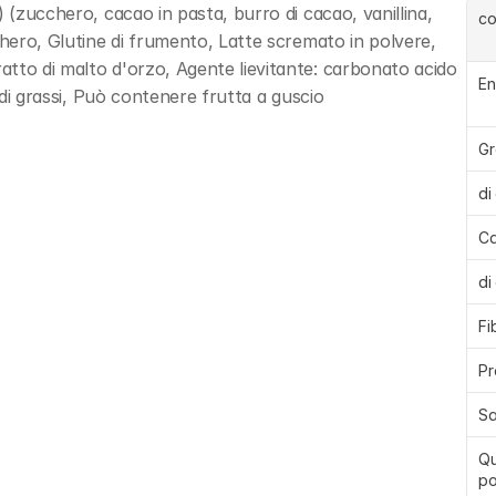
 (zucchero, cacao in pasta, burro di cacao, vanillina, 
c
chero, Glutine di frumento, Latte scremato in polvere, 
tto di malto d'orzo, Agente lievitante: carbonato acido 
En
cidi grassi, Può contenere frutta a guscio
Gr
di
Ca
di
Fi
Pr
Sa
Qu
po