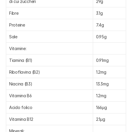
di cui zuccheri
29g
Fibre
3.1g
Proteine
7.4g
Sale
0.95g
Vitamine:
Tiamina (B1)
0.91mg
Riboflavina (B2)
1.2mg
Niacina (B3)
13.3mg
Vitamina B6
1.2mg
Acido folico
166µg
Vitamina B12
2.1µg
Minerali: