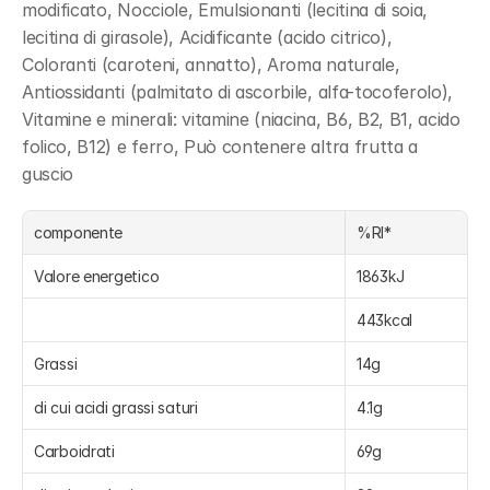
modificato, Nocciole, Emulsionanti (lecitina di soia, 
lecitina di girasole), Acidificante (acido citrico), 
Coloranti (caroteni, annatto), Aroma naturale, 
Antiossidanti (palmitato di ascorbile, alfa-tocoferolo), 
Vitamine e minerali: vitamine (niacina, B6, B2, B1, acido 
folico, B12) e ferro, Può contenere altra frutta a 
guscio
componente
%RI*
Valore energetico
1863kJ
443kcal
Grassi
14g
di cui acidi grassi saturi
4.1g
Carboidrati
69g