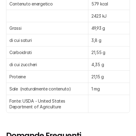
Contenuto energetico
579 kcal
2423 kJ
Grassi
49,93 g
di cui saturi
3,8 g
Carboidrati
21,55 g
di cui zuccheri
4,35 g
Proteine
21,15 g
Sale  (naturalmente contenuto)
1 mg
Fonte: USDA - United States 
Department of Agriculture
Domande Frequenti