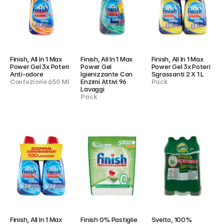
Finish, All In 1 Max 
Finish, All In 1 Max 
Finish, All In 1 Max 
Power Gel 3x Poteri 
Power Gel 
Power Gel 3x Poteri 
Anti-odore
Igienizzante Con 
Sgrassanti 2 X 1 L
Confezione 650 Ml
Enzimi Attivi 96 
Pack
Lavaggi
Pack
Finish, All In 1 Max 
Finish 0% Pastiglie 
Svelto, 100% 