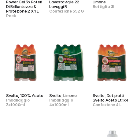
Power Gel 3x Poteri 
Lavastoviglie 22 
Limone
Di Brillantezza & 
Lavaggi R
Bottiglia 3l
Protezione 2 X 1 L
Confezione 352 G
Pack
Svelto, 100% Aceto
Svelto, Limone
Svelto, Det.piatti 
Imballaggio 
Imballaggio 
Svelto Aceto Lt.1x4
3x1000ml
4x1000ml
Confezione 4 L