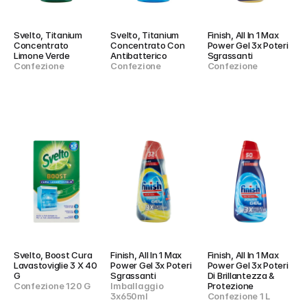
Svelto, Titanium 
Svelto, Titanium 
Finish, All In 1 Max 
Concentrato 
Concentrato Con 
Power Gel 3x Poteri 
Limone Verde
Antibatterico
Sgrassanti
Confezione
Confezione
Confezione
Svelto, Boost Cura 
Finish, All In 1 Max 
Finish, All In 1 Max 
Lavastoviglie 3 X 40 
Power Gel 3x Poteri 
Power Gel 3x Poteri 
G
Sgrassanti
Di Brillantezza & 
Confezione 120 G
Imballaggio 
Protezione
3x650ml
Confezione 1 L