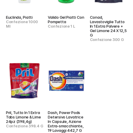
Euclinda, Piatti
Valido Gel Piatti Con 
Conad, 
Confezione 1000 
Pompetta
Lavastoviglie Tutto 
Ml
Confezione 1 L
In 1 Extra Polvere + 
Gel Limone 24 X 12,5 
G
Confezione 300 G
Pril, Tutto In 1 Extra 
Dash, Power Pods 
Tabs Limone & Lime 
Detersivo Lavatrice 
24pz (398,4g)
In Capsule, Azione 
Confezione 398.4 G
Extra-smacchiante, 
19 Lavaggi 442,7 G