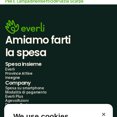
Pile E Lampadine
Insetticidi
Pulizia Scarpe
Amiamo farti
la spesa
Spesa insieme
Everli
Province Attive
Insegne
Company
Spesa su smartphone
Modalità di pagamento
Everli Plus
AgevolAzioni
Diventa Partner
Advertise with Us
Everli Shoppers
We use cookies