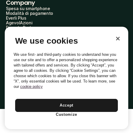
Company
Spesa su smartphone
Modalità di pagamento
Everli Plus
AgevolAzioni
Diventa Partner
Advertise with Us
Everli Shoppers
We use cookies
About Us
Scopri chi siamo
Everli News
We use first- and third-party cookies to understand how you
Domande frequenti
use our site and to offer a personalized shopping experience
Lavora con noi
with tailored offers and services. By clicking “Accept”, you
Diventa Shopper
agree to all cookies. By clicking “Cookie Settings”, you can
Investitori
choose which cookies to allow. If you close this banner with
Privacy
Cookie
Preferenze Cookie
“X”, only essential cookies will be used. To learn more, see
Termini e Condizioni
Codice Etico
our
cookie policy
Indirizzo PEC: everli@pec.it - indirizzo DPO: dpo@everli.com
Copyright © 2014-2026 Everli Global Inc.
Italiano
Accept
Customize
1
Aggiungi Al Carrello