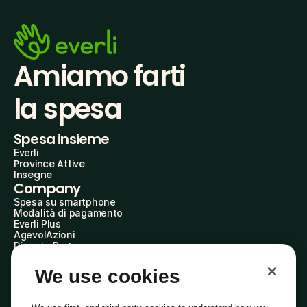
Amiamo farti
la spesa
Spesa insieme
Everli
Province Attive
Insegne
Company
Spesa su smartphone
Modalità di pagamento
Everli Plus
AgevolAzioni
Diventa Partner
Advertise with Us
Everli Shoppers
We use cookies
About Us
Scopri chi siamo
Everli News