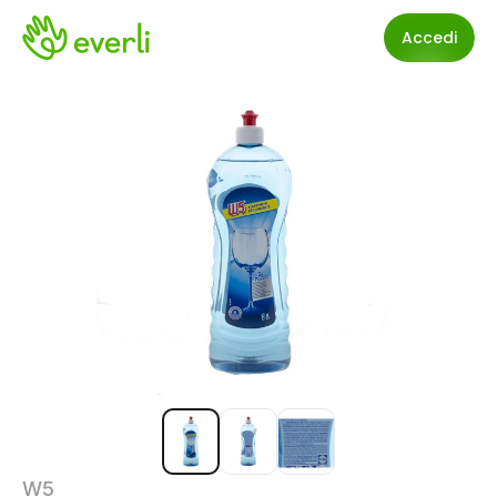
Accedi
W5