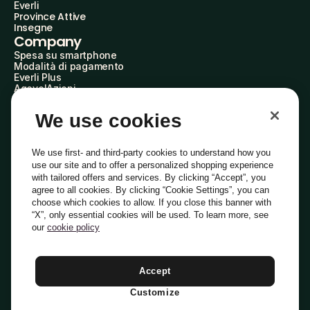
Everli
Province Attive
Insegne
Company
Spesa su smartphone
Modalità di pagamento
Everli Plus
AgevolAzioni
Diventa Partner
Advertise with Us
We use cookies
Everli Shoppers
About Us
Scopri chi siamo
We use first- and third-party cookies to understand how you
Everli News
use our site and to offer a personalized shopping experience
Domande frequenti
with tailored offers and services. By clicking “Accept”, you
Lavora con noi
agree to all cookies. By clicking “Cookie Settings”, you can
Diventa Shopper
choose which cookies to allow. If you close this banner with
Investitori
“X”, only essential cookies will be used. To learn more, see
Privacy
Cookie
Preferenze Cookie
Termini e Condizioni
Codice Etico
our
cookie policy
Copyright © 2014-2026 Everli Global Inc.
Italiano
Accept
Customize