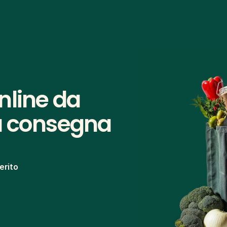
line da 
a consegna 
erito