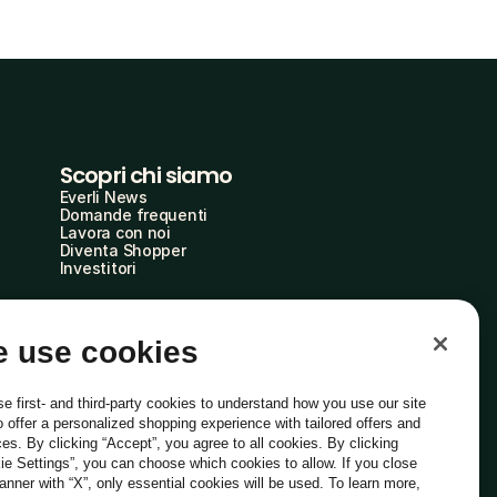
Scopri chi siamo
Everli News
Domande frequenti
Lavora con noi
Diventa Shopper
Investitori
 use cookies
e first- and third-party cookies to understand how you use our site
o offer a personalized shopping experience with tailored offers and
ces. By clicking “Accept”, you agree to all cookies. By clicking
ie Settings”, you can choose which cookies to allow. If you close
Italiano
banner with “X”, only essential cookies will be used. To learn more,