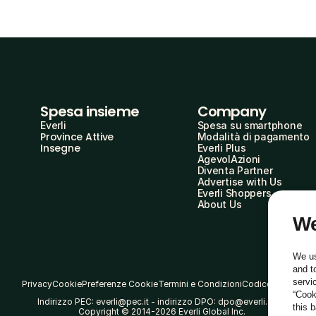
Spesa insieme
Company
Everli
Spesa su smartphone
Province Attive
Modalità di pagamento
Insegne
Everli Plus
AgevolAzioni
Diventa Partner
Advertise with Us
Everli Shoppers
About Us
We
We us
and t
servi
Privacy
Cookie
Preferenze Cookie
Termini e Condizioni
Codice Etico
“Cook
Indirizzo PEC: everli@pec.it - indirizzo DPO: dpo@everli.com
this 
Copyright © 2014-2026 Everli Global Inc.