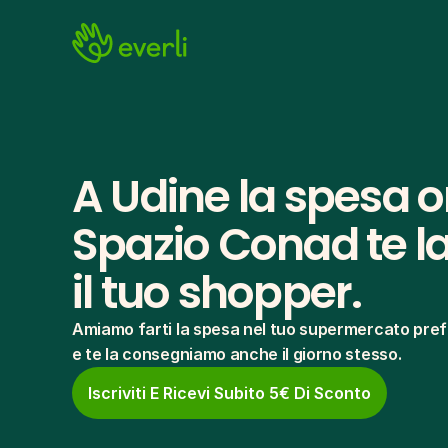
A Udine la spesa on
Spazio Conad te l
il tuo shopper.
Amiamo farti la spesa nel tuo supermercato pref
e te la consegniamo anche il giorno stesso.
Iscriviti E Ricevi Subito 5€ Di Sconto