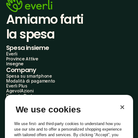
Amiamo farti
la spesa
Spesa insieme
Everli
Province Attive
Insegne
Company
Spesa su smartphone
Modalità di pagamento
Everli Plus
AgevolAzioni
Diventa Partner
Advertise with Us
Everli Shoppers
We use cookies
About Us
Scopri chi siamo
Everli News
We use first- and third-party cookies to understand how you
Domande frequenti
use our site and to offer a personalized shopping experience
Lavora con noi
with tailored offers and services. By clicking “Accept”, you
Diventa Shopper