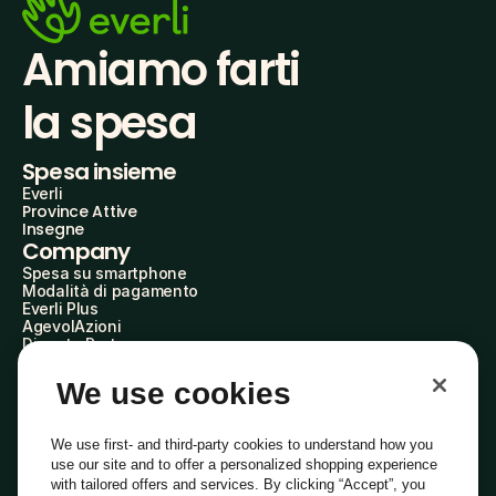
Amiamo farti
la spesa
Spesa insieme
Everli
Province Attive
Insegne
Company
Spesa su smartphone
Modalità di pagamento
Everli Plus
AgevolAzioni
Diventa Partner
Advertise with Us
Everli Shoppers
We use cookies
About Us
Scopri chi siamo
Everli News
We use first- and third-party cookies to understand how you
Domande frequenti
use our site and to offer a personalized shopping experience
Lavora con noi
with tailored offers and services. By clicking “Accept”, you
Diventa Shopper