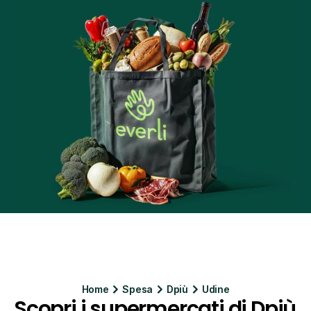
Home
Spesa
Dpiù
Udine
Scopri i supermercati di Dpiù 