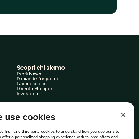
Scopri chi siamo
Everli News
Domande frequenti
Lavora con noi
Diventa Shopper
Investitori
 use cookies
e first- and third-party cookies to understand how you use our site
o offer a personalized shopping experience with tailored offers and