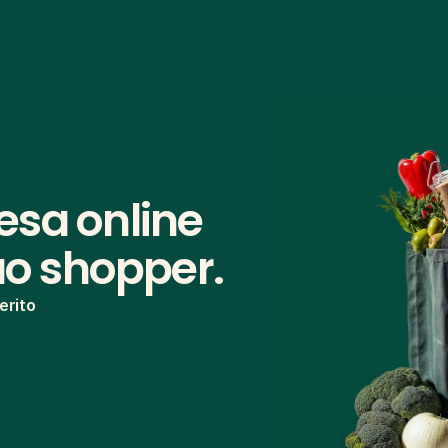
sa online 
tuo shopper.
erito