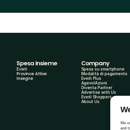
Spesa insieme
Company
Everli
Spesa su smartphone
Province Attive
Modalità di pagamento
Insegne
Everli Plus
AgevolAzioni
Diventa Partner
Advertise with Us
Everli Shoppers
About Us
We
We us
and t