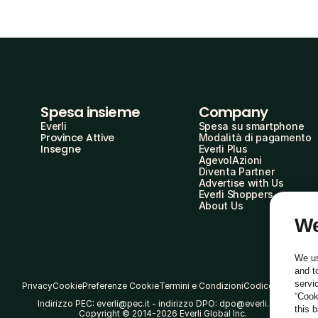
Spesa insieme
Company
Everli
Spesa su smartphone
Province Attive
Modalità di pagamento
Insegne
Everli Plus
AgevolAzioni
Diventa Partner
Advertise with Us
Everli Shoppers
About Us
We
We us
and t
servi
Privacy
Cookie
Preferenze Cookie
Termini e Condizioni
Codice Etico
“Cook
Indirizzo PEC: everli@pec.it - indirizzo DPO: dpo@everli.com
this 
Copyright © 2014-2026 Everli Global Inc.