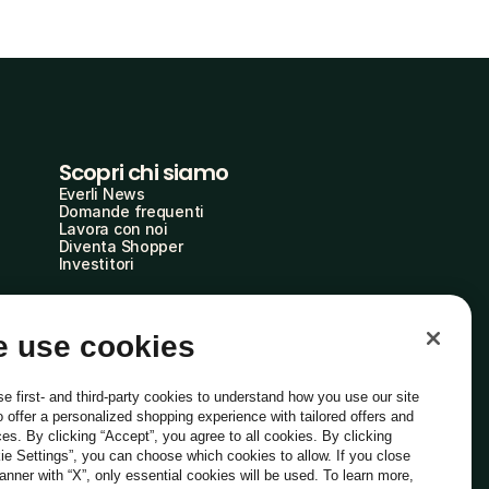
Scopri chi siamo
Everli News
Domande frequenti
Lavora con noi
Diventa Shopper
Investitori
 use cookies
e first- and third-party cookies to understand how you use our site
o offer a personalized shopping experience with tailored offers and
ces. By clicking “Accept”, you agree to all cookies. By clicking
ie Settings”, you can choose which cookies to allow. If you close
Italiano
banner with “X”, only essential cookies will be used. To learn more,