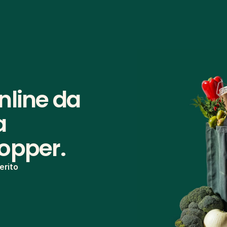
line da 
 
hopper.
erito